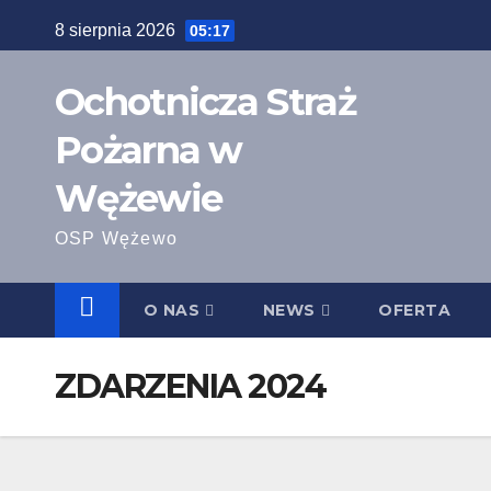
Skip
8 sierpnia 2026
05:17
to
content
Ochotnicza Straż
Pożarna w
Wężewie
OSP Wężewo
O NAS
NEWS
OFERTA
ZDARZENIA 2024