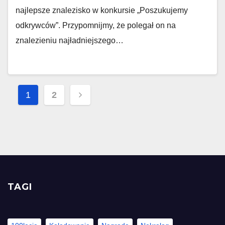
najlepsze znalezisko w konkursie „Poszukujemy
odkrywców”. Przypomnijmy, że polegał on na
znalezieniu najładniejszego…
Stronicowanie
1
2
wpisów
TAGI