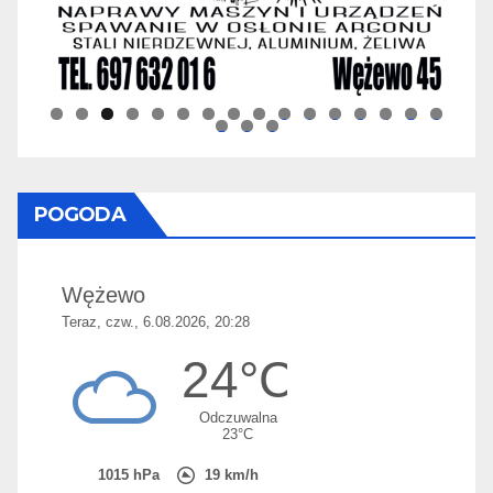
0
1
2
3
4
5
6
7
8
9
POGODA