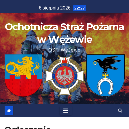
Skip
6 sierpnia 2026
22:27
to
content
Ochotnicza Straż Pożarna
w Wężewie
OSP Wężewo