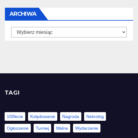
ARCHIWA
Archiwa
TAGI
100lecie
Kolędowanie
Nagroda
Nekrolog
Ogłoszenie
Turniej
Walne
Wydarzenie