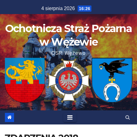
Skip
4 sierpnia 2026
16:26
to
content
Ochotnicza Straż Pożarna
w Wężewie
OSP Wężewo