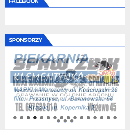
FACEBOOK
SPONSORZY
0
1
2
3
4
5
6
7
8
9