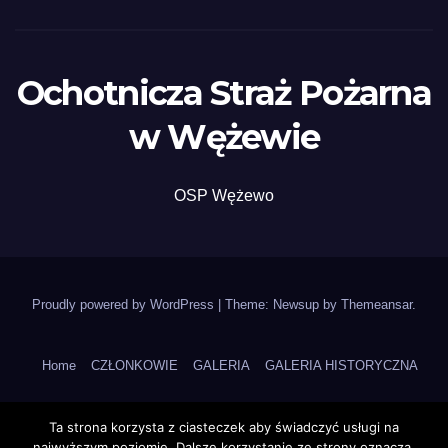
Ochotnicza Straż Pożarna
w Wężewie
OSP Wężewo
Proudly powered by WordPress
|
Theme: Newsup by
Themeansar
.
Home
CZŁONKOWIE
GALERIA
GALERIA HISTORYCZNA
HISTORIA OSP
Historia Wężewa
HISTORYCZNE
Kalendarz
Ta strona korzysta z ciasteczek aby świadczyć usługi na
najwyższym poziomie. Dalsze korzystanie ze strony oznacza,