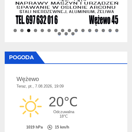
0
1
2
3
4
5
6
7
8
9
POGODA