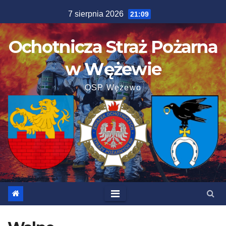
Skip
7 sierpnia 2026
21:09
to
content
Ochotnicza Straż Pożarna
w Wężewie
OSP Wężewo