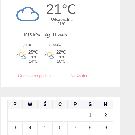
Godzina po godzinie
Na 45 dni
P
W
Ś
C
P
S
N
1
2
3
4
5
6
7
8
9