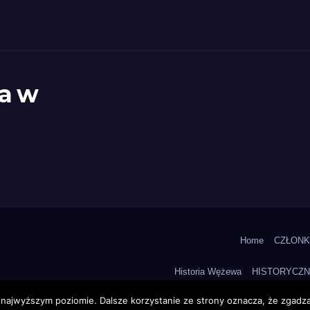
na w
Home
CZŁON
Historia Wężewa
HISTORYCZ
 najwyższym poziomie. Dalsze korzystanie ze strony oznacza, że zgadzas
SPO