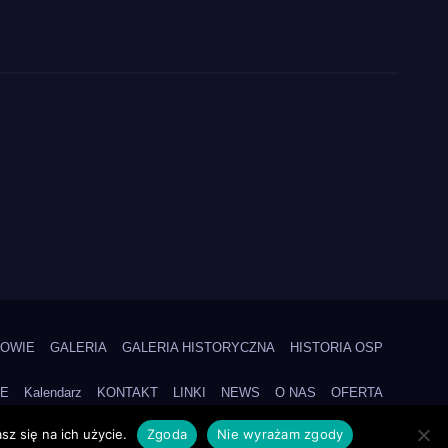
KOWIE
GALERIA
GALERIA HISTORYCZNA
HISTORIA OSP
NE
Kalendarz
KONTAKT
LINKI
NEWS
O NAS
OFERTA
z się na ich użycie.
Zgoda
Nie wyrażam zgody
NSORZY
STATUT
WYPOSAŻENIE
ZARZĄD
ZDARZENIA