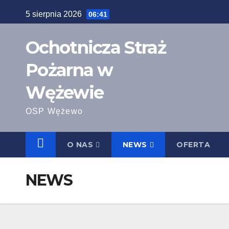
Skip
5 sierpnia 2026
06:41
to
content
Ochotnicza Straż
Pożarna w
Wężewie
OSP Wężewo
O NAS
NEWS
OFERTA
NEWS