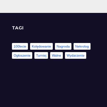
TAGI
100lecie
Kolędowanie
Nagroda
Nekrolog
Ogłoszenie
Turniej
Walne
Wydarzenie