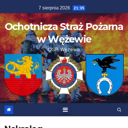
Skip
7 sierpnia 2026
21:35
to
content
Ochotnicza Straż Pożarna
w Wężewie
OSP Wężewo