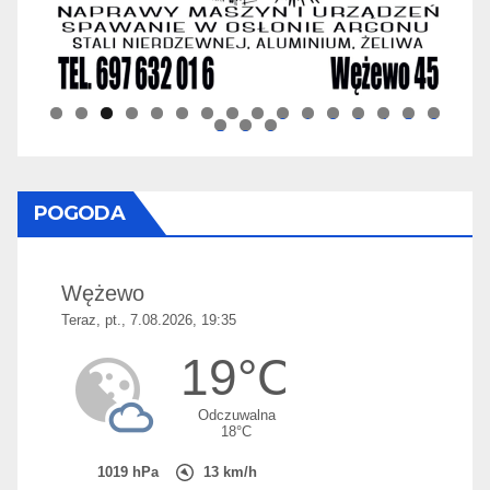
0
1
2
3
4
5
6
7
8
9
POGODA