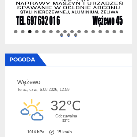
0
1
2
3
4
5
6
7
8
9
POGODA