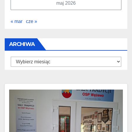
maj 2026
« mar
cze »
ARCHIWA
Archiwa