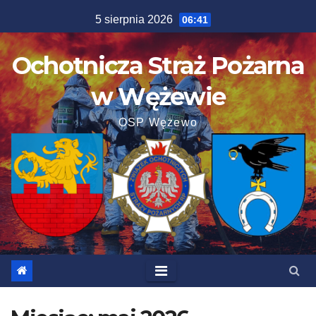
Skip
5 sierpnia 2026
06:41
to
content
Ochotnicza Straż Pożarna
w Wężewie
OSP Wężewo