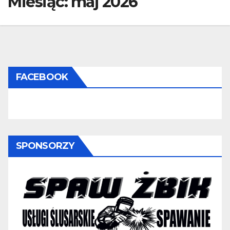
Miesiąc:
maj 2026
FACEBOOK
SPONSORZY