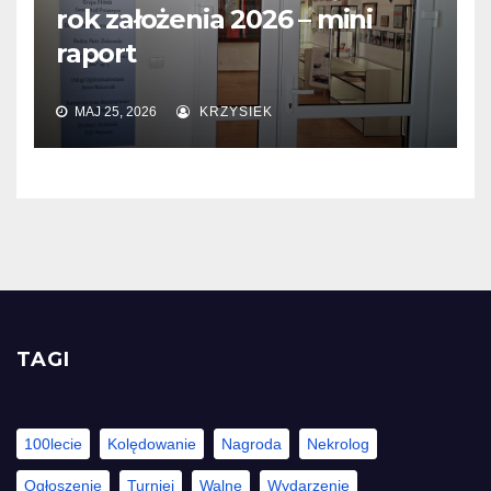
rok założenia 2026 – mini
raport
MAJ 25, 2026
KRZYSIEK
TAGI
100lecie
Kolędowanie
Nagroda
Nekrolog
Ogłoszenie
Turniej
Walne
Wydarzenie