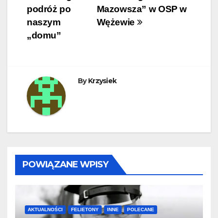
wpisu
podróż po
Mazowsza” w OSP w
naszym
Wężewie
„domu”
By
Krzysiek
POWIĄZANE WPISY
AKTUALNOŚCI
FELIETONY
INNE
POLECANE