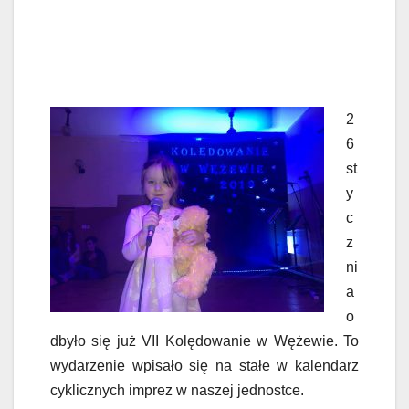
2
6
st
y
c
z
ni
a
o
dbyło się już VII Kolędowanie w Wężewie. To
wydarzenie wpisało się na stałe w kalendarz
cyklicznych imprez w naszej jednostce.