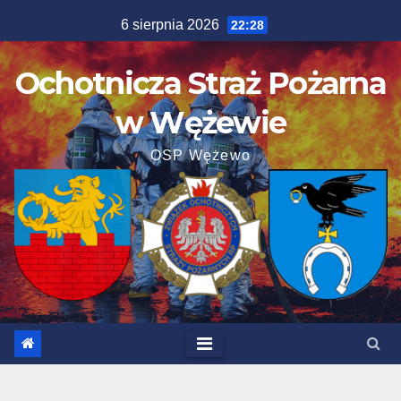
Skip
6 sierpnia 2026
22:28
to
content
Ochotnicza Straż Pożarna
w Wężewie
OSP Wężewo