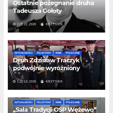
Ostatnie pożegnanie druha
Tadeusza Gołoty
CZE 22, 2026
KRZYSIEK
AKTUALNOŚCI
FELIETONY
INNE
POLECANE
Druh Zdzisław Traczyk
podwójnie wyróżniony
CZE 13, 2026
KRZYSIEK
AKTUALNOŚCI
FELIETONY
INNE
POLECANE
„Sala Tradycji OSP Wężewo”