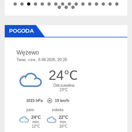
0
1
2
3
4
5
6
7
8
9
POGODA